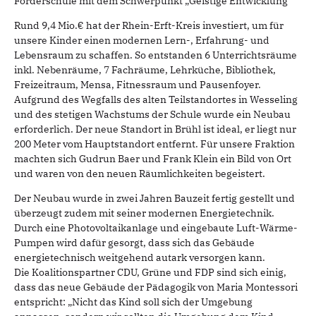
Förderschule mit dem Schwerpunkt „Geistige Entwicklung“
Rund 9,4 Mio.€ hat der Rhein-Erft-Kreis investiert, um für
unsere Kinder einen modernen Lern-, Erfahrung- und
Lebensraum zu schaffen. So entstanden 6 Unterrichtsräume
inkl. Nebenräume, 7 Fachräume, Lehrküche, Bibliothek,
Freizeitraum, Mensa, Fitnessraum und Pausenfoyer.
Aufgrund des Wegfalls des alten Teilstandortes in Wesseling
und des stetigen Wachstums der Schule wurde ein Neubau
erforderlich. Der neue Standort in Brühl ist ideal, er liegt nur
200 Meter vom Hauptstandort entfernt. Für unsere Fraktion
machten sich Gudrun Baer und Frank Klein ein Bild von Ort
und waren von den neuen Räumlichkeiten begeistert.
Der Neubau wurde in zwei Jahren Bauzeit fertig gestellt und
überzeugt zudem mit seiner modernen Energietechnik.
Durch eine Photovoltaikanlage und eingebaute Luft-Wärme-
Pumpen wird dafür gesorgt, dass sich das Gebäude
energietechnisch weitgehend autark versorgen kann.
Die Koalitionspartner CDU, Grüne und FDP sind sich einig,
dass das neue Gebäude der Pädagogik von Maria Montessori
entspricht: „Nicht das Kind soll sich der Umgebung