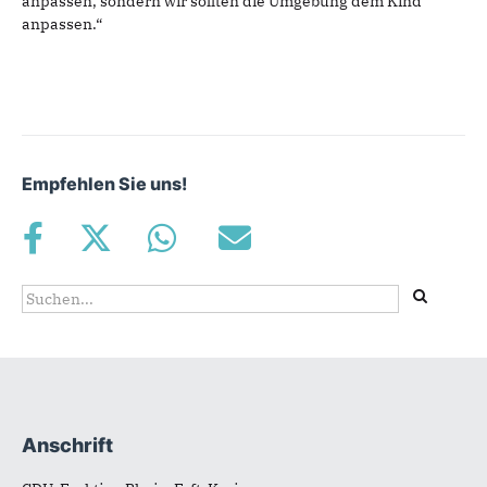
anpassen, sondern wir sollten die Umgebung dem Kind
anpassen.“
Empfehlen Sie uns!
Suchformular
Suche
Anschrift
Fußbereich