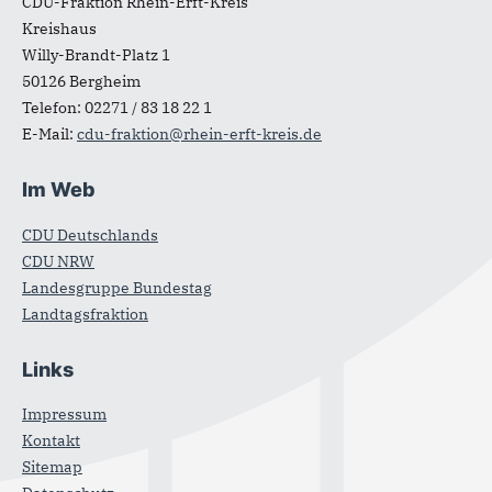
CDU-Fraktion Rhein-Erft-Kreis
Kreishaus
Willy-Brandt-Platz 1
50126
Bergheim
Telefon:
02271 / 83 18 22 1
E-Mail:
cdu-fraktion@rhein-erft-kreis.de
Im Web
CDU Deutschlands
CDU NRW
Landesgruppe Bundestag
Landtagsfraktion
Links
Impressum
Kontakt
Sitemap