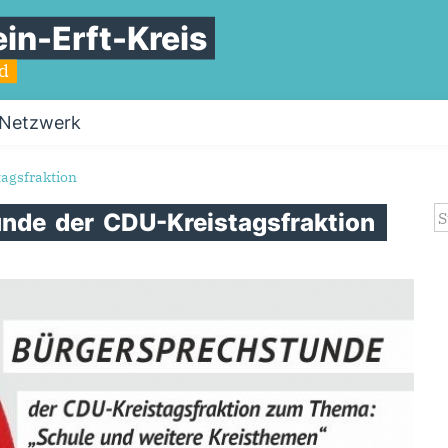
in-Erft-Kreis
nd
Netzwerk
agsfraktion
S
unde
der
CDU-Kreistagsfraktion