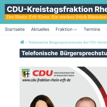
CDU-Kreistagsfraktion Rhe
Der Rhein-Erft-Kreis: Ein starkes Stück Rheinla
Startseite
Aktuelles
Fraktion
Termine
Sie sind hier
»
Telefonische Bürgersprechstunde der CDU-Kreist
Telefonische
Bürgersprechst